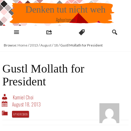
Skip
Denken tut nicht weh
to
content
Aphorismen
Browse:
Home
/
2013
/
August
/
18
/
Gustl Mollath for President
Gustl Mollath for
President
Kamiel Choi
August 18, 2013
APHORISMEN