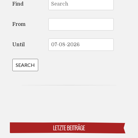
Find
for:
From
Until
LETZTE BEITRÄGE