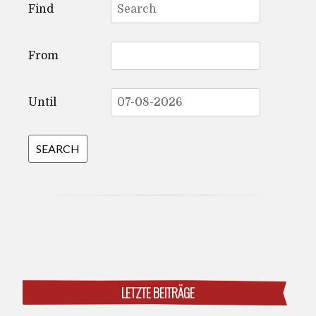
Find
for:
From
Until
LETZTE BEITRÄGE