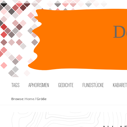
Skip
to
content
D
TAGS
APHORISMEN
GEDICHTE
FUNDSTÜCKE
KABARE
Browse:
Home
/
Größe