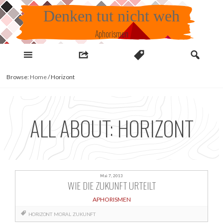
Skip
Denken tut nicht weh
to
content
Aphorismen
Browse:
Home
/
Horizont
ALL ABOUT: HORIZONT
Mai 7, 2013
WIE DIE ZUKUNFT URTEILT
APHORISMEN
HORIZONT
MORAL
ZUKUNFT