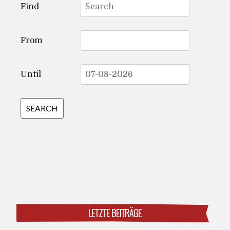
Find
for:
From
Until
LETZTE BEITRÄGE