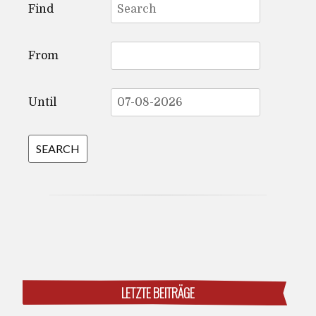
Find
for:
From
Until
LETZTE BEITRÄGE