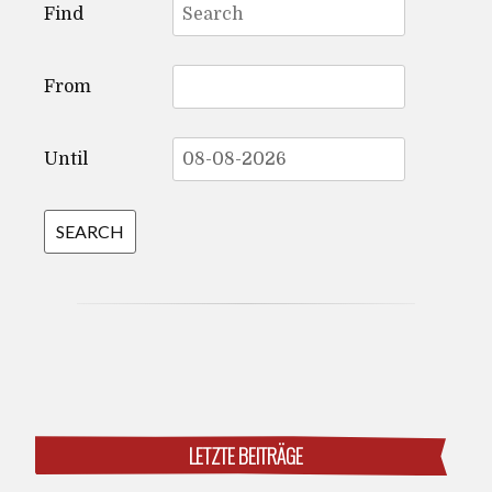
Find
for:
From
Until
LETZTE BEITRÄGE