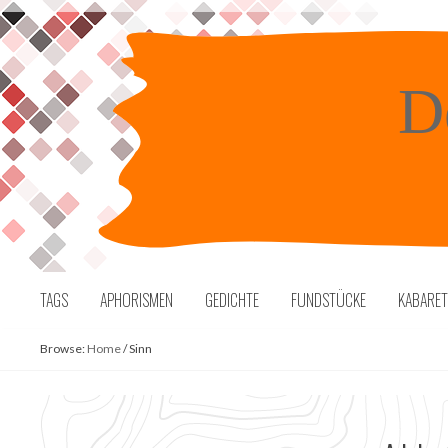
Skip
to
content
D
TAGS
APHORISMEN
GEDICHTE
FUNDSTÜCKE
KABARE
Browse:
Home
/
Sinn