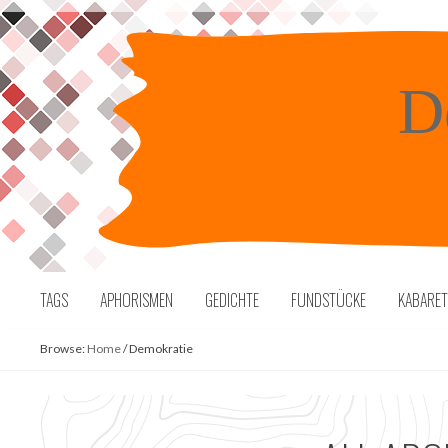
Skip
to
content
D
TAGS
APHORISMEN
GEDICHTE
FUNDSTÜCKE
KABARE
Browse:
Home
/
Demokratie