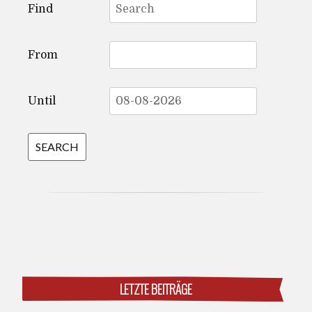
Find
for:
From
Until
LETZTE BEITRÄGE