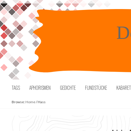
Skip
to
content
D
TAGS
APHORISMEN
GEDICHTE
FUNDSTÜCKE
KABARE
Browse:
Home
/
Hass