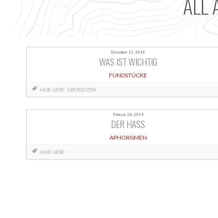
ALL 
Dezember 15, 2018
WAS IST WICHTIG
FUNDSTÜCKE
HASS
LIEBE
ÜBERSETZEN
Februar 26, 2014
DER HASS
APHORISMEN
HASS
LIEBE
Posts
navigation