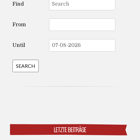
Find
for:
From
Until
LETZTE BEITRÄGE