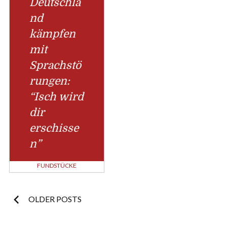
Deutschla
nd
kämpfen
mit
Sprachstö
rungen:
“Isch wird
dir
erschisse
n”
FUNDSTÜCKE
Posts
OLDER POSTS