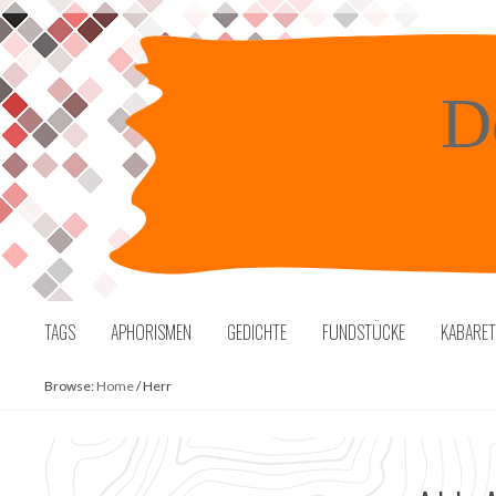
Skip
to
content
D
TAGS
APHORISMEN
GEDICHTE
FUNDSTÜCKE
KABARE
Browse:
Home
/
Herr