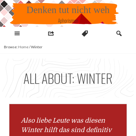
Skip
Denken tut nicht weh
to
content
Aphorismen
Browse:
Home
/
Winter
ALL ABOUT: WINTER
Also liebe Leute was diesen
Winter hilft das sind definitiv