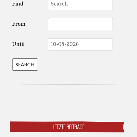
Find
for:
From
Until
LETZTE BEITRÄGE