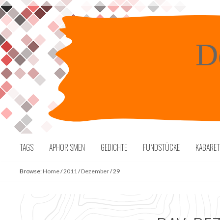
Skip
to
content
D
TAGS
APHORISMEN
GEDICHTE
FUNDSTÜCKE
KABARE
Browse:
Home
/
2011
/
Dezember
/
29