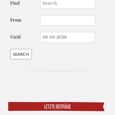
Find
for:
From
Until
LETZTE BEITRÄGE