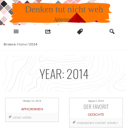
Skip
Denken tut nicht weh
to
content
Aphorismen
Browse:
Home
/
2014
YEAR:
2014
Oktober 12, 2014
August 1, 2014
DER FAVORIT
APHORISMEN
GEDICHTE
GENIE
LEIDEN
FABELWESEN
FAVORIT
KOMRIJ