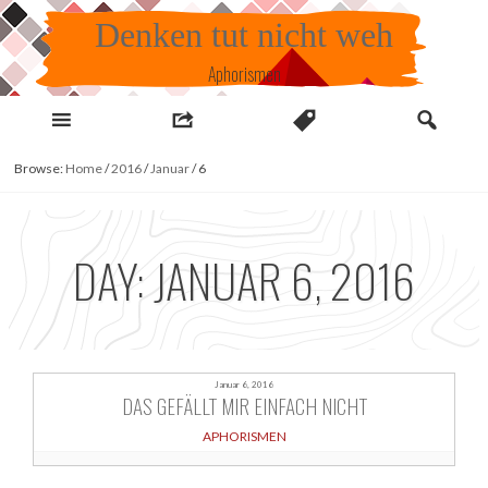
Skip
Denken tut nicht weh
to
content
Aphorismen
Browse:
Home
/
2016
/
Januar
/
6
DAY:
JANUAR 6, 2016
Januar 6, 2016
DAS GEFÄLLT MIR EINFACH NICHT
APHORISMEN