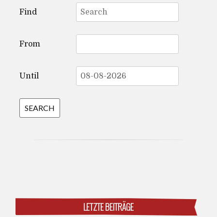
Search
Find
for:
From
Until
LETZTE BEITRÄGE