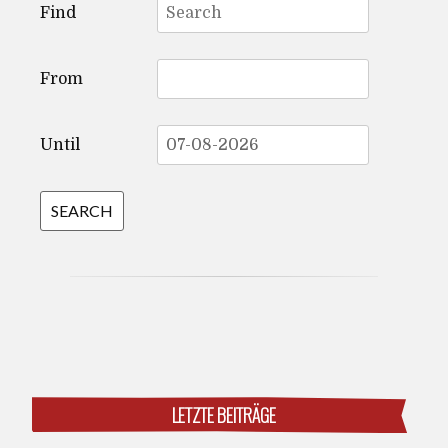
Find
for:
From
Until
LETZTE BEITRÄGE