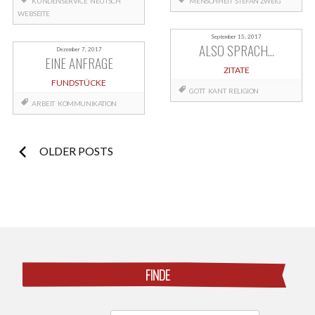
KUNDENSERVICE
NEUTSCH
MENSCHHEIT
STEFAN ZWEIG
WEBSEITE
September 15, 2017
ALSO SPRACH…
Dezember 7, 2017
EINE ANFRAGE
ZITATE
FUNDSTÜCKE
GOTT
KANT
RELIGION
ARBEIT
KOMMUNIKATION
Posts
OLDER POSTS
navigation
FINDE
Search