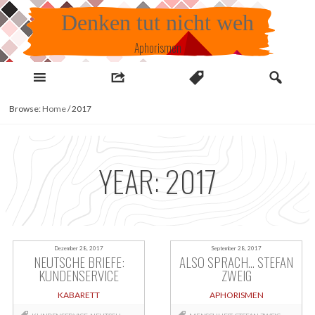
Skip
Denken tut nicht weh
to
content
Aphorismen
Browse:
Home
/
2017
YEAR:
2017
Dezember 28, 2017
September 28, 2017
NEUTSCHE BRIEFE:
ALSO SPRACH… STEFAN
KUNDENSERVICE
ZWEIG
KABARETT
APHORISMEN