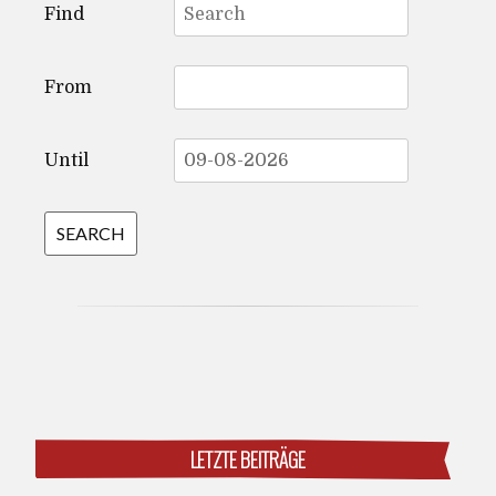
Find
for:
From
Until
LETZTE BEITRÄGE