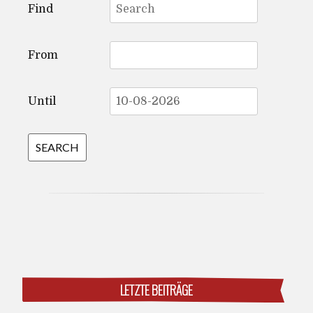
Find
for:
From
Until
LETZTE BEITRÄGE