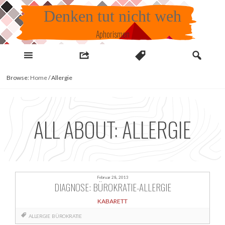
Skip
Denken tut nicht weh
to
content
Aphorismen
Browse:
Home
/
Allergie
ALL ABOUT: ALLERGIE
Februar 28, 2013
DIAGNOSE: BÜROKRATIE-ALLERGIE
KABARETT
ALLERGIE
BÜROKRATIE