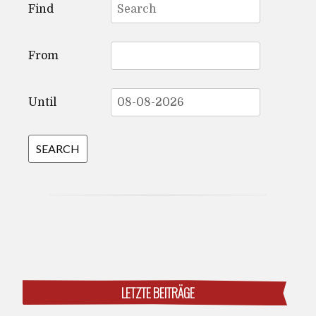
Find
for:
From
Until
LETZTE BEITRÄGE