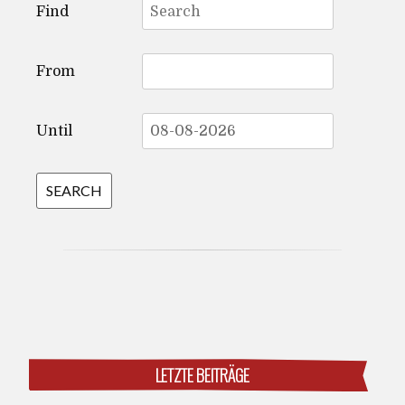
Find
for:
From
Until
LETZTE BEITRÄGE