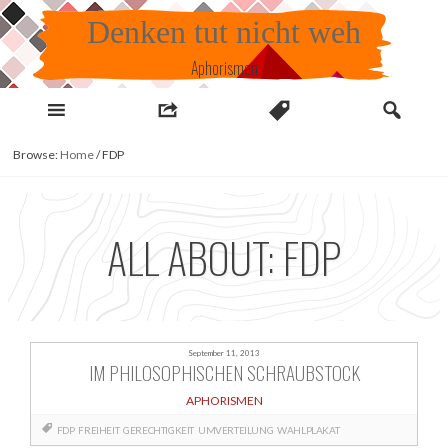
Skip
Denken tut nicht weh
to
content
Aphorismen
Browse:
Home
/
FDP
ALL ABOUT: FDP
September 11, 2013
IM PHILOSOPHISCHEN SCHRAUBSTOCK
APHORISMEN
FDP
FREIHEIT
GERECHTIGKEIT
UMVERTEILUNG
WAHLPLAKAT