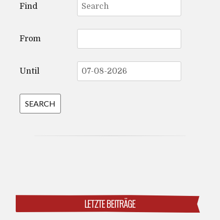
Find
for:
From
Until
LETZTE BEITRÄGE