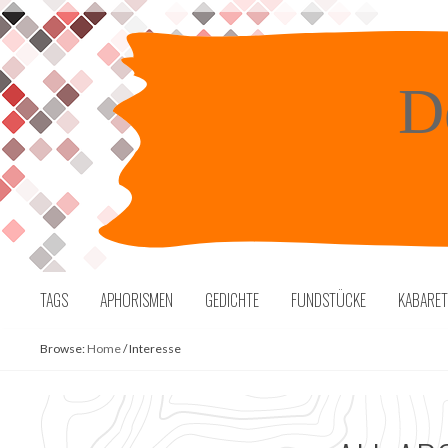
Skip
to
content
D
TAGS
APHORISMEN
GEDICHTE
FUNDSTÜCKE
KABARE
Browse:
Home
/
Interesse