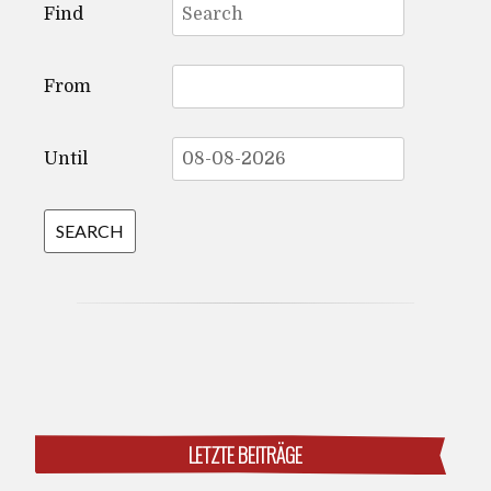
Find
for:
From
Until
LETZTE BEITRÄGE