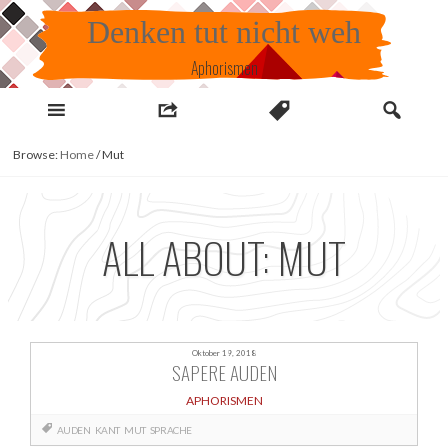
Skip
Denken tut nicht weh
to
content
Aphorismen
Browse:
Home
/
Mut
ALL ABOUT: MUT
Oktober 19, 2018
SAPERE AUDEN
APHORISMEN
AUDEN
KANT
MUT
SPRACHE