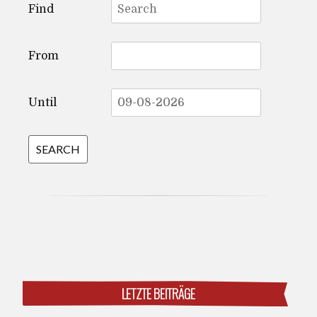
Find
for:
From
Until
LETZTE BEITRÄGE