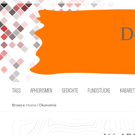
Skip
to
content
D
TAGS
APHORISMEN
GEDICHTE
FUNDSTÜCKE
KABARE
Browse:
Home
/
Ökonomie