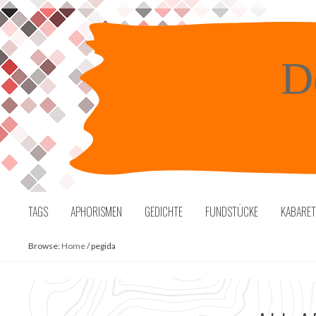
Skip
to
content
D
TAGS
APHORISMEN
GEDICHTE
FUNDSTÜCKE
KABARE
Browse:
Home
/
pegida