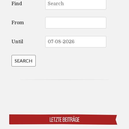
Find
for:
From
Until
LETZTE BEITRÄGE