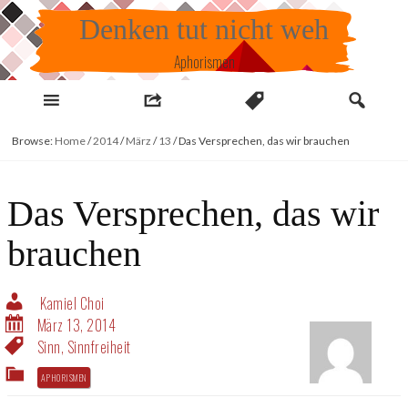
Skip
Denken tut nicht weh
to
content
Aphorismen
Browse:
Home
/
2014
/
März
/
13
/
Das Versprechen, das wir brauchen
Das Versprechen, das wir
brauchen
Kamiel Choi
März 13, 2014
Sinn
,
Sinnfreiheit
APHORISMEN