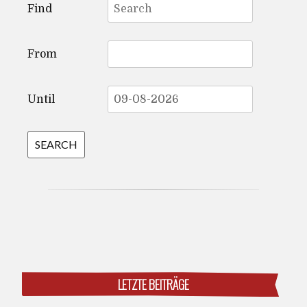
Find
for:
From
Until
LETZTE BEITRÄGE