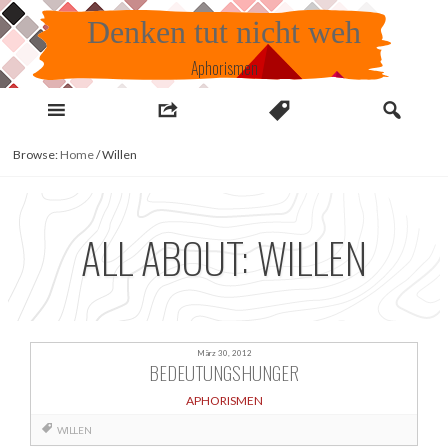
Skip
Denken tut nicht weh
to
content
Aphorismen
Browse:
Home
/
Willen
ALL ABOUT: WILLEN
März 30, 2012
BEDEUTUNGSHUNGER
APHORISMEN
WILLEN