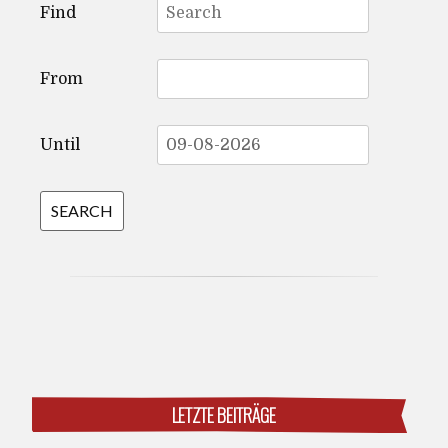
Find
for:
From
Until
LETZTE BEITRÄGE