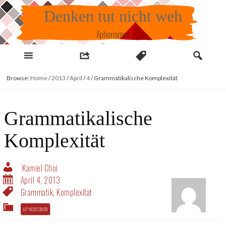
Skip
Denken tut nicht weh
to
content
Aphorismen
Browse:
Home
/
2013
/
April
/
4
/
Grammatikalische Komplexität
Grammatikalische
Komplexität
Kamiel Choi
April 4, 2013
Grammatik
,
Komplexität
APHORISMEN