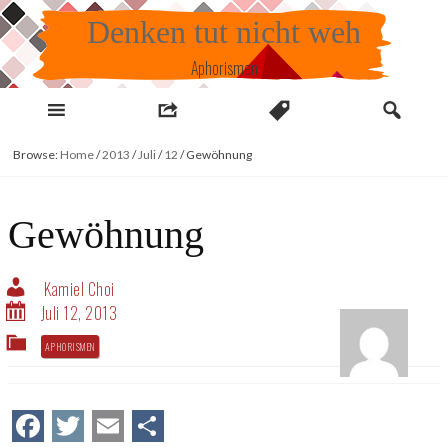
Skip
Denken tut nicht weh
to
content
Aphorismen
Browse:
Home
/
2013
/
Juli
/
12
/
Gewöhnung
Gewöhnung
Kamiel Choi
Juli 12, 2013
APHORISMEN
Facebook
Twitter
Email
Teilen