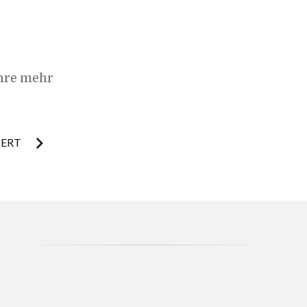
hre mehr
IERT