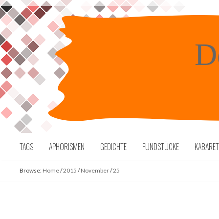
Skip
to
content
D
TAGS
APHORISMEN
GEDICHTE
FUNDSTÜCKE
KABARE
Browse:
Home
/
2015
/
November
/
25