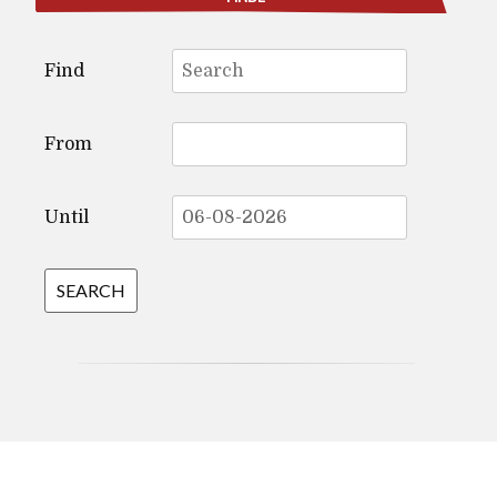
Search
Find
for:
From
Until