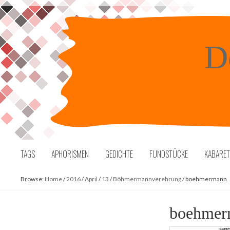
Skip
to
content
D
TAGS
APHORISMEN
GEDICHTE
FUNDSTÜCKE
KABARE
Browse:
Home
/
2016
/
April
/
13
/
Böhmermannverehrung
/
boehmermann
boehmer