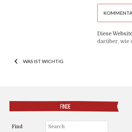
Diese Websit
darüber, wie
Post
WAS IST WICHTIG
navigation
FINDE
Search
Find
for: