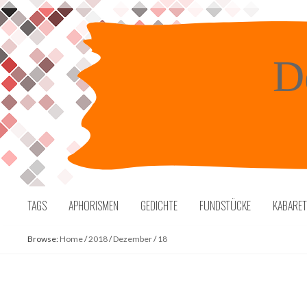
Skip
to
content
D
TAGS
APHORISMEN
GEDICHTE
FUNDSTÜCKE
KABARE
Browse:
Home
/
2018
/
Dezember
/
18