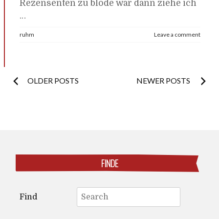
Rezensenten zu blöde war dann ziehe ich
…
ruhm
Leave a comment
Posts
OLDER POSTS
NEWER POSTS
navigation
FINDE
Search
Find
for: