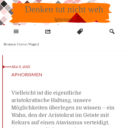
Skip
Denken tut nicht weh
to
content
Aphorismen
Browse:
Home
/
Page 2
Mai 8, 2021
APHORISMEN
Vielleicht ist die eigentliche
aristokratische Haltung, unsere
Möglichkeiten überlegen zu wissen – ein
Wahn, den der Aristokrat im Geiste mit
Rekurs auf einen Atavismus verteidigt,