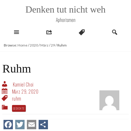
Skip
Denken tut nicht weh
to
content
Aphorismen
Browse:
Home
/
2020
/
März
/
29
/
Ruhm
Ruhm
Kamiel Choi
März 29, 2020
ruhm
GEDICHTE
Facebook
Twitter
Email
Teilen