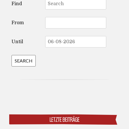
Find
for:
From
Until
LETZTE BEITRÄGE