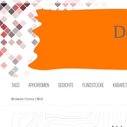
Skip
to
content
D
TAGS
APHORISMEN
GEDICHTE
FUNDSTÜCKE
KABARE
Browse:
Home
/
SEO