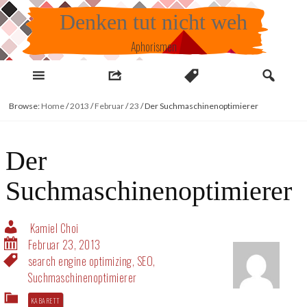
Skip
Denken tut nicht weh
to
content
Aphorismen
Browse:
Home
/
2013
/
Februar
/
23
/
Der Suchmaschinenoptimierer
Der
Suchmaschinenoptimierer
Kamiel Choi
Februar 23, 2013
search engine optimizing
,
SEO
,
Suchmaschinenoptimierer
KABARETT