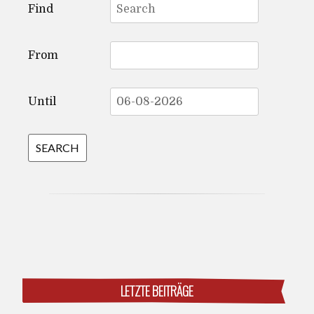
Find
for:
From
Until
LETZTE BEITRÄGE