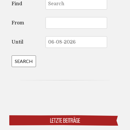
Find
for:
From
Until
LETZTE BEITRÄGE