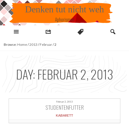
Skip
Denken tut nicht weh
to
content
Aphorismen
Browse:
Home
/
2013
/
Februar
/
2
DAY:
FEBRUAR 2, 2013
Februar 2, 2013
STUDENTENFUTTER
KABARETT