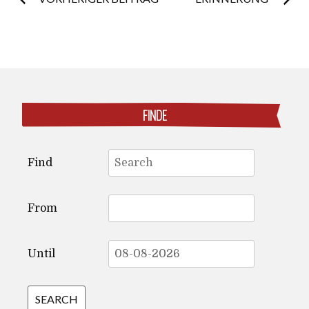
Post
navigation
FINDE
Search
Find
for:
From
Until