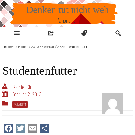
Skip
Denken tut nicht weh
to
content
Aphorismen
Browse:
Home
/
2013
/
Februar
/
2
/
Studentenfutter
Studentenfutter
Kamiel Choi
Februar 2, 2013
KABARETT
Facebook
Twitter
Email
Teilen