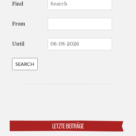
Find
for:
From
Until
LETZTE BEITRÄGE