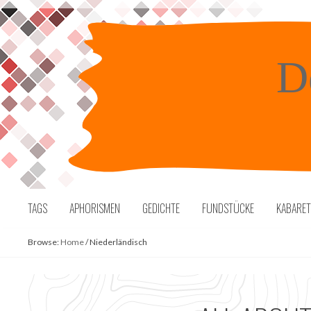
Skip
to
content
D
TAGS
APHORISMEN
GEDICHTE
FUNDSTÜCKE
KABARE
Browse:
Home
/
Niederländisch