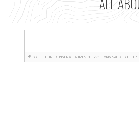
ALL AB
GOETHE
HEINE
KUNST
NACHAHMEN
NIETZSCHE
ORIGINALITÄT
SCHILLER
Posts
navigation