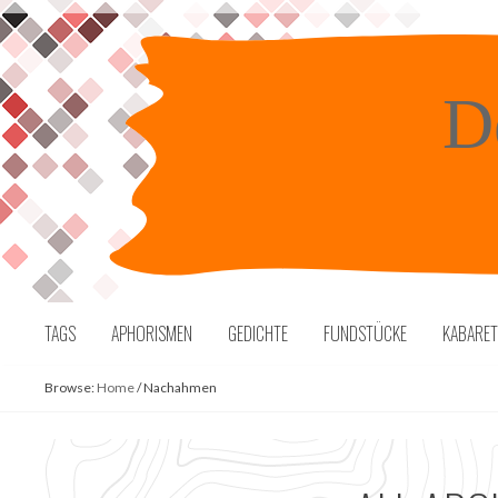
Skip
to
content
D
TAGS
APHORISMEN
GEDICHTE
FUNDSTÜCKE
KABARE
Browse:
Home
/
Nachahmen